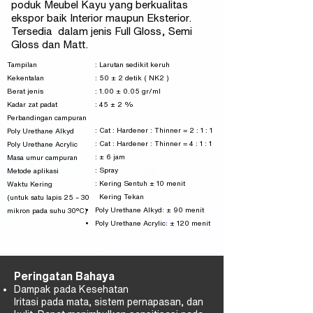
poduk Meubel Kayu yang berkualitas
ekspor baik Interior maupun Eksterior.
Tersedia dalam jenis Full Gloss, Semi
Gloss dan Matt.
Tampilan
: Larutan sedikit keruh
Kekentalan
: 50 ± 2 detik ( NK2 )
Berat jenis
: 1.00 ± 0.05 gr/ml
Kadar zat padat
: 45 ± 2 %
Perbandingan campuran
: Cat : Hardener : Thinner = 2 : 1 : 1
Poly Urethane Alkyd
: Cat : Hardener : Thinner = 4 : 1 : 1
Poly Urethane Acrylic
: ± 6 jam
Masa umur campuran
: Spray
Metode aplikasi
: Kering Sentuh ± 10 menit
Waktu Kering
Kering Tekan
(untuk satu lapis
25 – 30
:
Poly Urethane Alkyd
± 90 menit
mikron pada suhu 30°C)
:
Poly Urethane Acrylic
± 120 menit
Peringatan Bahaya
Dampak pada Kesehatan
Iritasi pada mata, sistem pernapasan, dan