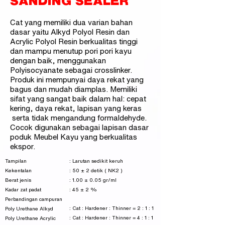
SANDING SEALER
Cat yang memiliki dua varian bahan
dasar yaitu Alkyd Polyol Resin dan
Acrylic Polyol Resin berkualitas tinggi
dan mampu menutup pori pori kayu
dengan baik, menggunakan
Polyisocyanate sebagai crosslinker.
Produk ini mempunyai daya rekat yang
bagus dan mudah diamplas. Memiliki
sifat yang sangat baik dalam hal: cepat
kering, daya rekat, lapisan yang keras
serta tidak mengandung formaldehyde.
Cocok digunakan sebagai lapisan dasar
poduk Meubel Kayu yang berkualitas
ekspor.
Tampilan
: Larutan sedikit keruh
Kekentalan
: 50 ± 2 detik ( NK2 )
Berat jenis
: 1.00 ± 0.05 gr/ml
Kadar zat padat
: 45 ± 2 %
Perbandingan campuran
: Cat : Hardener : Thinner = 2 : 1 : 1
Poly Urethane Alkyd
: Cat : Hardener : Thinner = 4 : 1 : 1
Poly Urethane Acrylic