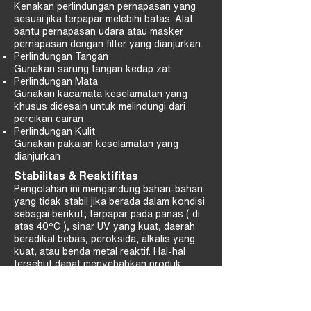
Kenakan perlindungan pernapasan yang
sesuai jika terpapar melebihi batas. Alat
bantu pernapasan udara atau masker
pernapasan dengan filter yang dianjurkan.
Perlindungan Tangan
Gunakan sarung tangan kedap zat
Perlindungan Mata
Gunakan kacamata keselamatan yang
khusus didesain untuk melindungi dari
percikan cairan
Perlindungan Kulit
Gunakan pakaian keselamatan yang
dianjurkan
Stabilitas & Reaktifitas
Pengolahan ini mengandung bahan-bahan
yang tidak stabil jika berada dalam kondisi
sebagai berikut; terpapar pada panas ( di
atas 40ºC ), sinar UV yang kuat, daerah
beradikal bebas, peroksida, alkalis yang
kuat, atau benda metal reaktif. Hal-hal
tersebut dapat menyebabkan produk
untuk berpolimer secara eksotermikal.
Kontak langsung dengan penyebab
terjadinya ketidakstabilan harus