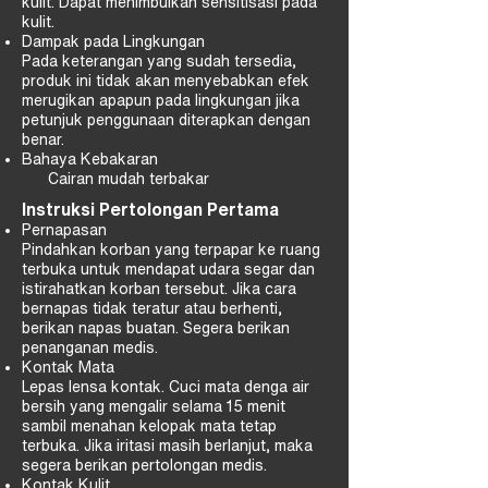
kulit. Dapat menimbulkan sensitisasi pada
kulit.
Dampak pada Lingkungan
Pada keterangan yang sudah tersedia,
produk ini tidak akan menyebabkan efek
merugikan apapun pada lingkungan jika
petunjuk penggunaan diterapkan dengan
benar.
Bahaya Kebakaran
Cairan mudah terbakar
Instruksi Pertolongan Pertama
Pernapasan
Pindahkan korban yang terpapar ke ruang
terbuka untuk mendapat udara segar dan
istirahatkan korban tersebut. Jika cara
bernapas tidak teratur atau berhenti,
berikan napas buatan. Segera berikan
penanganan medis.
Kontak Mata
Lepas lensa kontak. Cuci mata denga air
bersih yang mengalir selama 15 menit
sambil menahan kelopak mata tetap
terbuka. Jika iritasi masih berlanjut, maka
segera berikan pertolongan medis.
Kontak Kulit