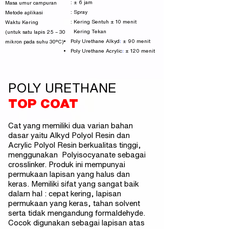
: ± 6 jam
Masa umur campuran
: Spray
Metode aplikasi
: Kering Sentuh ± 10 menit
Waktu Kering
Kering Tekan
(untuk satu lapis
25 – 30
:
Poly Urethane Alkyd
± 90 menit
mikron pada suhu 30°C)
:
Poly Urethane Acrylic
± 120 menit
POLY URETHANE
TOP COAT
Cat yang memiliki dua varian bahan
dasar yaitu Alkyd Polyol Resin dan
Acrylic Polyol Resin berkualitas tinggi,
menggunakan Polyisocyanate sebagai
crosslinker. Produk ini mempunyai
permukaan lapisan yang halus dan
keras. Memiliki sifat yang sangat baik
dalam hal : cepat kering, lapisan
permukaan yang keras, tahan solvent
serta tidak mengandung formaldehyde.
Cocok digunakan sebagai lapisan atas